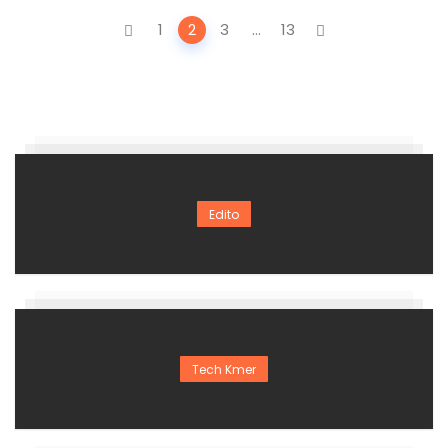
Posts
1
2
3
...
13
navigation
Edito
Tech Kmer