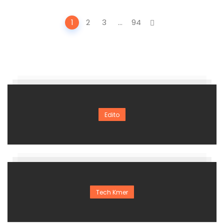
Posts
1
2
3
...
94
navigation
Edito
Tech Kmer