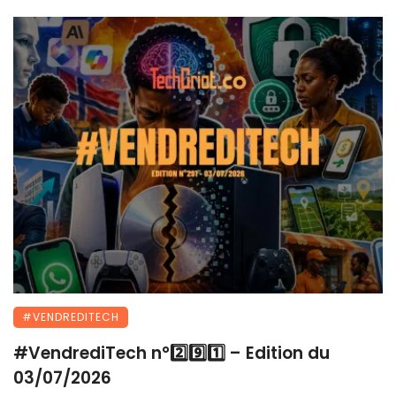
#VENDREDITECH
#VendrediTech n°2️⃣9️⃣1️⃣ – Edition du
03/07/2026