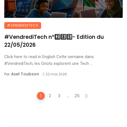
#VENDREDITECH
#VendrediTech n°2️⃣8️⃣5️⃣- Edition du
22/05/2026
Click here to read in English Cette semaine dans
#VendrediTech, les Griots explorent une Tech ...
Axel Toubson
Par
22 mai 2026
Posts
1
2
3
...
25
navigation