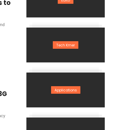
Edito
s to
and
Tech Kmer
Applications
 3G
acy