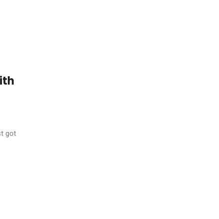
ith
st got