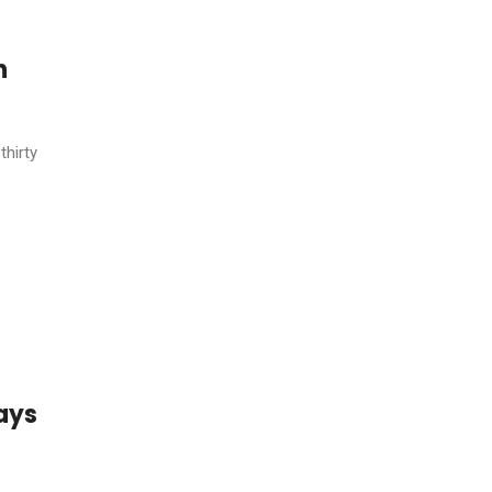
n
thirty
lays