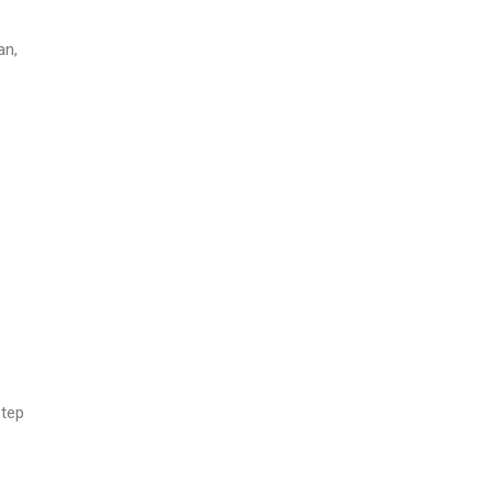
an,
step