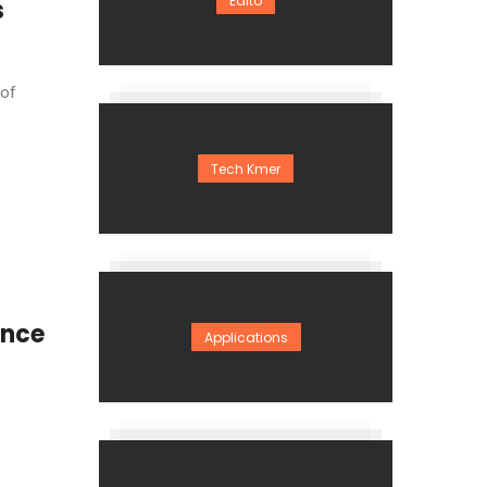
Edito
s
 of
Tech Kmer
ance
Applications