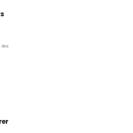
ts
t des
rer