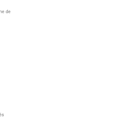
ine de
tés