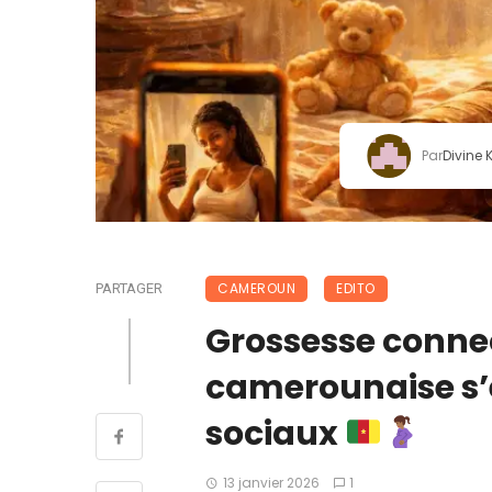
Par
Divine
CAMEROUN
EDITO
PARTAGER
Grossesse connec
camerounaise s’
sociaux
13 janvier 2026
1