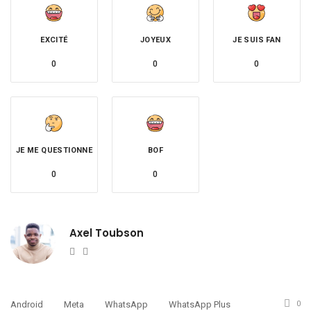
EXCITÉ
JOYEUX
JE SUIS FAN
0
0
0
JE ME QUESTIONNE
BOF
0
0
Axel Toubson
Website
Twitter
Android
Meta
WhatsApp
WhatsApp Plus
0