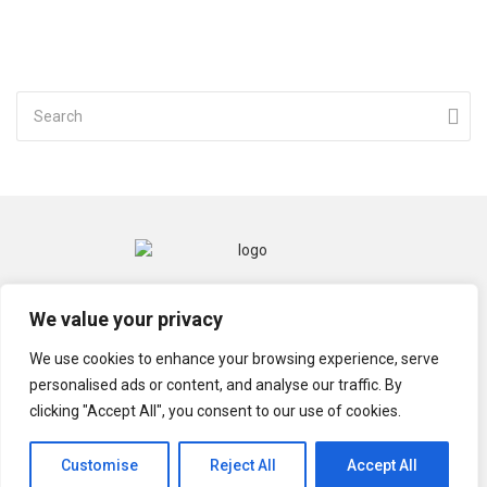
CONTACT
MENTIONS LÉGALES
We value your privacy
POLITIQUE DE CONFIDENTIALITÉ
We use cookies to enhance your browsing experience, serve
personalised ads or content, and analyse our traffic. By
clicking "Accept All", you consent to our use of cookies.
© TECHGRIOT 2021
Customise
Reject All
Accept All