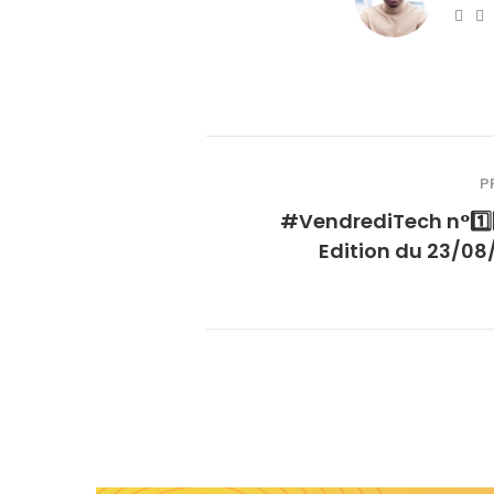
Web
T
P
#VendrediTech n°1️⃣9
Edition du 23/08