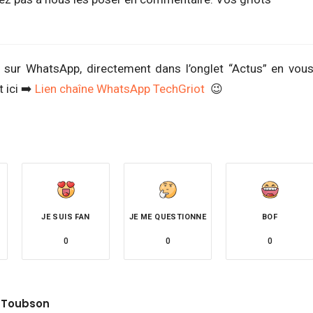
 sur WhatsApp, directement dans l’onglet “Actus” en vou
 ici ➡️
Lien chaîne WhatsApp TechGriot
😉
JE SUIS FAN
JE ME QUESTIONNE
BOF
0
0
0
 Toubson