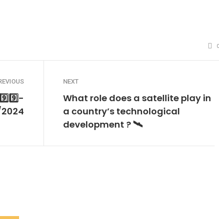
site
witter
REVIOUS
NEXT
️⃣9️⃣-
What role does a satellite play in
/2024
a country’s technological
development ? 🛰️