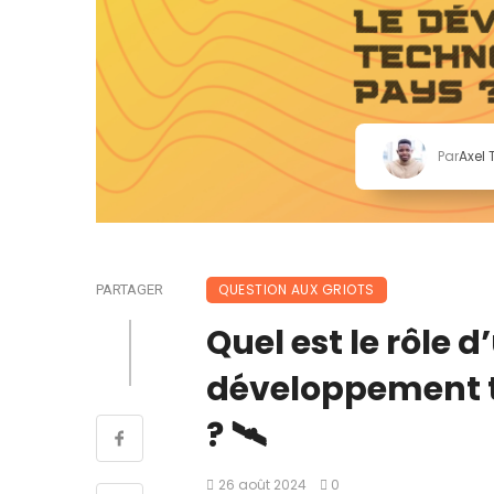
Par
Axel
QUESTION AUX GRIOTS
PARTAGER
Quel est le rôle d
développement t
? 🛰️
26 août 2024
0