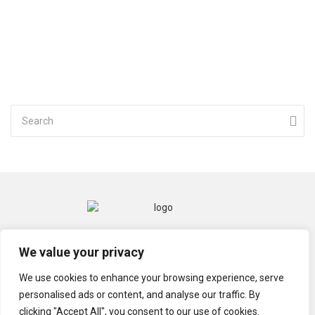
CONTACT
MENTIONS LÉGALES
We value your privacy
POLITIQUE DE CONFIDENTIALITÉ
We use cookies to enhance your browsing experience, serve
personalised ads or content, and analyse our traffic. By
clicking "Accept All", you consent to our use of cookies.