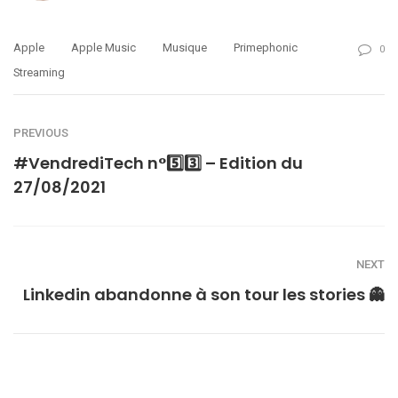
Apple
Apple Music
Musique
Primephonic
0
Streaming
PREVIOUS
#VendrediTech n°5️⃣3️⃣ – Edition du
27/08/2021
NEXT
Linkedin abandonne à son tour les stories 👻