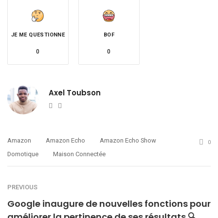
JE ME QUESTIONNE
BOF
0
0
Axel Toubson
Website
Twitter
Amazon
Amazon Echo
Amazon Echo Show
0
Domotique
Maison Connectée
PREVIOUS
Google inaugure de nouvelles fonctions pour
améliorer la pertinence de ses résultats 🔍