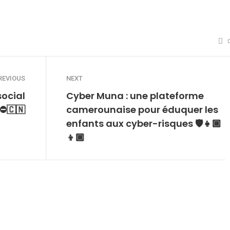
REVIOUS
NEXT
social
Cyber Muna : une plateforme
⛔️🇨🇳
camerounaise pour éduquer les
enfants aux cyber-risques 🛡👧🏾
👦🏾