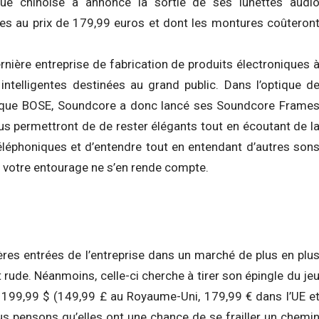
que chinoise a annoncé la sortie de ses lunettes audi
es au prix de 179,99 euros et dont les montures coûteron
ernière entreprise de fabrication de produits électroniques 
intelligentes destinées au grand public. Dans l’optique d
 que BOSE, Soundcore a donc lancé ses Soundcore Frame
us permettront de de rester élégants tout en écoutant de l
léphoniques et d’entendre tout en entendant d’autres son
e votre entourage ne s’en rende compte.
ères entrées de l’entreprise dans un marché de plus en plu
rude. Néanmoins, celle-ci cherche à tirer son épingle du je
 199,99 $ (149,99 £ au Royaume-Uni, 179,99 € dans l’UE e
us pensons qu’elles ont une chance de se frailler un chemi