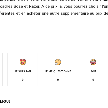
cadres Bose et Razer. A ce prix là, vous pourrez choisir l’u
érentes et en acheter une autre supplémentaire au prix d
JE SUIS FAN
JE ME QUESTIONNE
BOF
0
0
0
AMGUE
site
witter