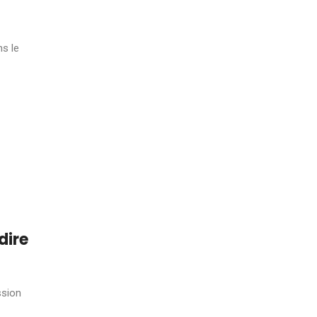
ns le
dire
ssion