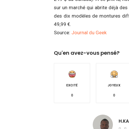
sur un marché qui abrite déjà des 
des dix modèles de montures diff
49,99 €.
Source:
Journal du Geek
Qu'en avez-vous pensé?
EXCITÉ
JOYEUX
0
0
H.K
Web
T