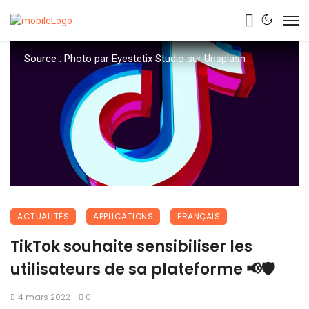
Source : Photo par
Eyestetix Studio
sur
Unsplash
ACTUALITÉS
APPLICATIONS
FRANÇAIS
TikTok souhaite sensibiliser les
utilisateurs de sa plateforme 📢🛡
4 mars 2022
0