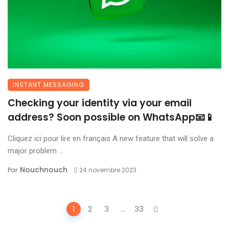
INSTANT MESSAGING
Checking your identity via your email
address? Soon possible on WhatsApp📧📱
Cliquez ici pour lire en français A new feature that will solve a
major problem ...
Nouchnouch
Par
24 novembre 2023
Posts
1
2
3
...
33
navigation