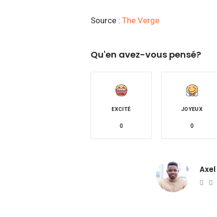
Source :
The Verge
Qu'en avez-vous pensé?
EXCITÉ
JOYEUX
0
0
Axel
Web
T