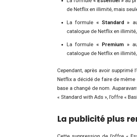
La formule
« Essentiel »
au pr
de Netflix en illimité, mais se
La formule
« Standard »
au
catalogue de Netflix en illimit
La formule
« Premium »
au
catalogue de Netflix en illimit
Cependant, après avoir supprimé l
Netflix a décidé de faire de même
base a changé de nom. Auparavant a
« Standard with Ads », l’offre « Basi
La publicité plus re
Cette suppression de l’offre « Es