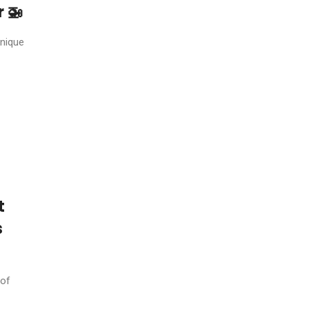
r 🚁
nnique
t
s
 of