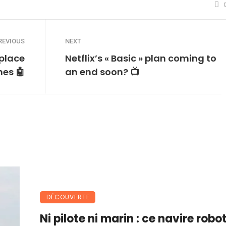
REVIOUS
NEXT
place
Netflix’s « Basic » plan coming to
nes 🤖
an end soon? 📺
DÉCOUVERTE
Ni pilote ni marin : ce navire robo