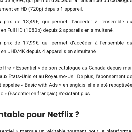
ix de 8,99€, qui permet d’accéder à l’ensemble du catalogu
ulement en HD (720p) depuis 1 appareil.
 prix de 13,49€, qui permet d’accéder à l’ensemble d
é, en Full HD (1080p) depuis 2 appareils en simultané.
 prix de 17,99€, qui permet d’accéder à l’ensemble d
é, en UHD/4K depuis 4 appareils en simultané.
’offre « Essentiel » de son catalogue au Canada depuis mai
 aux États-Unis et au Royaume-Uni. De plus, l’abonnement d
ppelée « Basic with Ads » en anglais, elle a été rebaptisé
c » (Essentiel en français) n’existant plus.
ntable pour Netflix ?
sentiel » marque un véritable tournant pour la plateforme