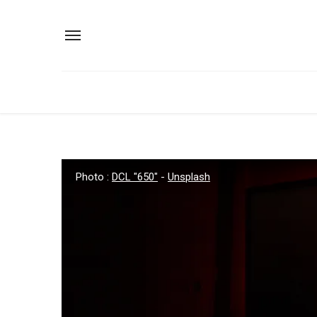
Photo :
DCL "650"
-
Unsplash