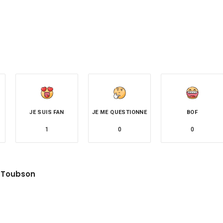
JE SUIS FAN
JE ME QUESTIONNE
BOF
1
0
0
 Toubson
site
witter