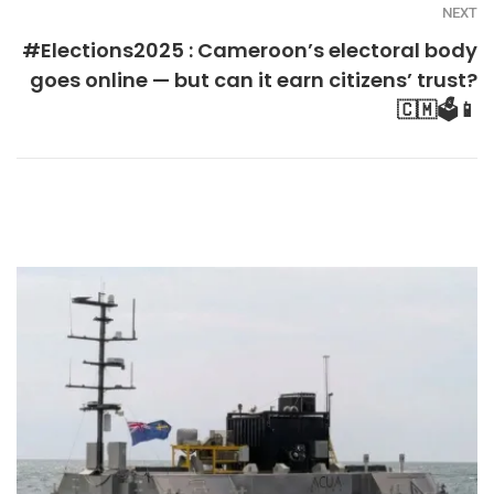
NEXT
#Elections2025 : Cameroon’s electoral body
goes online — but can it earn citizens’ trust?
🇨🇲🗳️📱