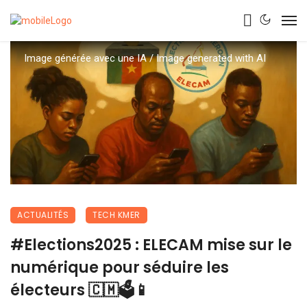
Image générée avec une IA / Image generated with AI
ACTUALITÉS
TECH KMER
#Elections2025 : ELECAM mise sur le
numérique pour séduire les
électeurs 🇨🇲🗳️📱