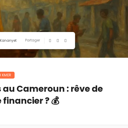
Partager
 Kananyet
H KMER
au Cameroun : rêve de
 financier ? 💰