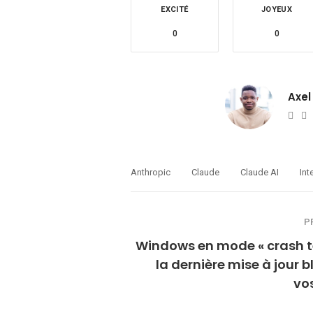
EXCITÉ
JOYEUX
0
0
Axel
Web
T
Anthropic
Claude
Claude AI
Int
P
Windows en mode « crash te
la dernière mise à jour 
vos