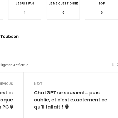
JE SUIS FAN
JE ME QUESTIONNE
BOF
1
0
0
 Toubson
site
witter
elligence Artificielle
REVIOUS
NEXT
st » :
ChatGPT se souvient… puis
bloque
oublie, et c’est exactement ce
 PC 🔒
qu’il fallait ! 🧠