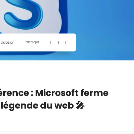
Partager
 Toubson
érence : Microsoft ferme
e légende du web 🎤