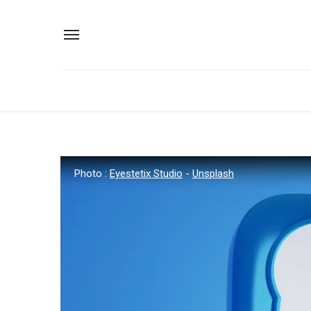
Photo :
Eyestetix Studio
-
Unsplash