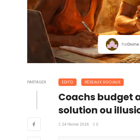
Par
Divine
EDITO
RÉSEAUX SOCIAUX
PARTAGER
Coachs budget a
solution ou illus
24 février 2026
0