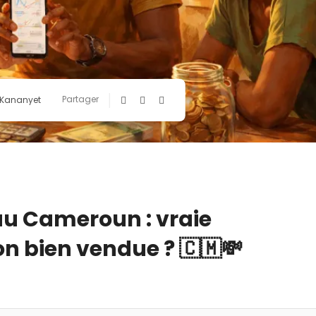
Partager
 Kananyet
u Cameroun : vraie
ion bien vendue ? 🇨🇲💸