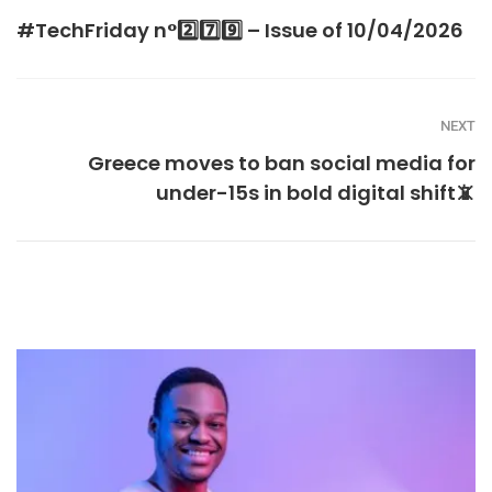
#TechFriday n°2️⃣7️⃣9️⃣ – Issue of 10/04/2026
NEXT
Greece moves to ban social media for
under-15s in bold digital shift📵