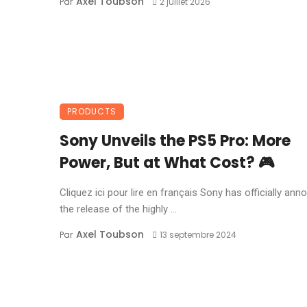
Axel Toubson
Par
2 juillet 2026
PRODUCTS
Sony Unveils the PS5 Pro: More
Power, But at What Cost? 🎮
Cliquez ici pour lire en français Sony has officially an
the release of the highly ...
Axel Toubson
Par
13 septembre 2024