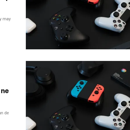
ry may
 ne
’un de