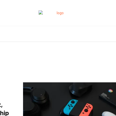
,
ship