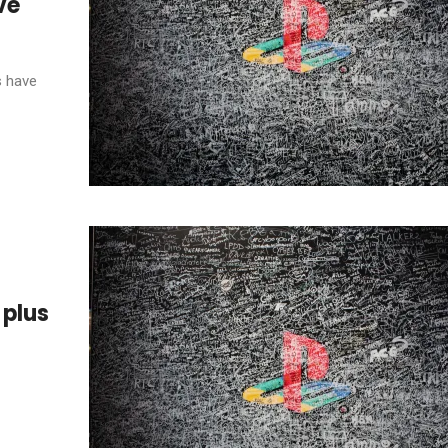
ve
s have
 plus