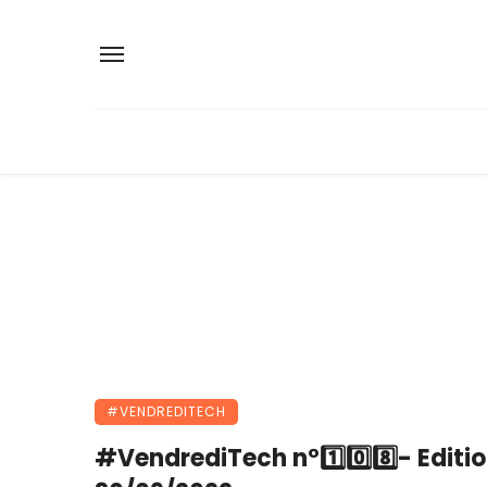
#VENDREDITECH
#VendrediTech n°1️⃣0️⃣8️⃣- Editi