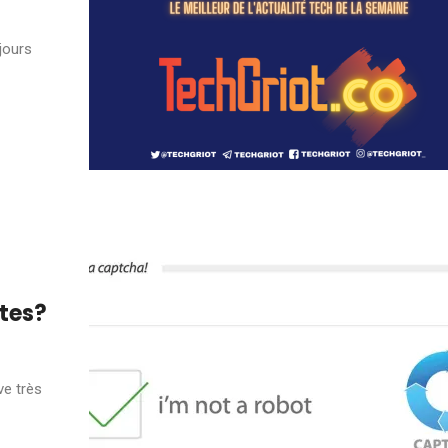
jours
ttes?
ve très