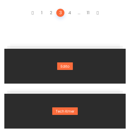
Posts
1
2
3
4
...
11
navigation
Edito
Tech Kmer