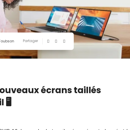
Partager
 Toubson
nouveaux écrans taillés
 🖥