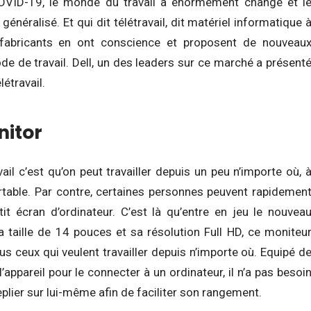
COVID-19, le monde du travail a énormément changé et l
 généralisé. Et qui dit télétravail, dit matériel informatique 
 fabricants en ont conscience et proposent de nouveau
e de travail. Dell, un des leaders sur ce marché a présent
létravail.
nitor
vail c’est qu’on peut travailler depuis un peu n’importe où, 
ortable. Par contre, certaines personnes peuvent rapidemen
etit écran d’ordinateur. C’est là qu’entre en jeu le nouvea
a taille de 14 pouces et sa résolution Full HD, ce moniteu
s ceux qui veulent travailler depuis n’importe où. Equipé d
appareil pour le connecter à un ordinateur, il n’a pas besoi
eplier sur lui-même afin de faciliter son rangement.