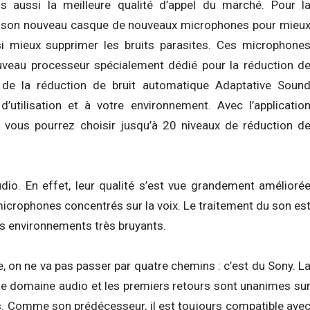
s aussi la meilleure qualité d’appel du marché. Pour l
pé son nouveau casque de nouveaux microphones pour mieu
si mieux supprimer les bruits parasites. Ces microphone
ouveau processeur spécialement dédié pour la réduction d
on de la réduction de bruit automatique Adaptative Soun
’utilisation et à votre environnement. Avec l’applicatio
e, vous pourrez choisir jusqu’à 20 niveaux de réduction d
io. En effet, leur qualité s’est vue grandement amélioré
microphones concentrés sur la voix. Le traitement du son es
s environnements très bruyants.
e, on ne va pas passer par quatre chemins : c’est du Sony. L
e domaine audio et les premiers retours sont unanimes su
as. Comme son prédécesseur, il est toujours compatible ave