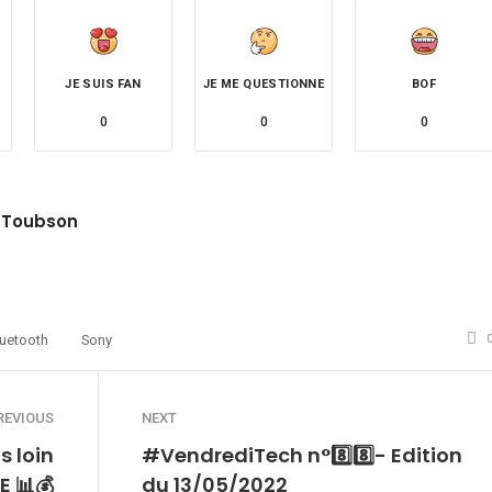
JE SUIS FAN
JE ME QUESTIONNE
BOF
0
0
0
 Toubson
site
witter
uetooth
Sony
REVIOUS
NEXT
s loin
#VendrediTech n°8️⃣8️⃣- Edition
E 📊💰
du 13/05/2022