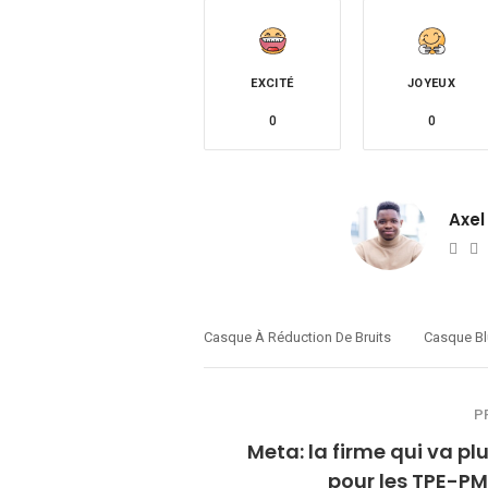
EXCITÉ
JOYEUX
0
0
Axel
Web
T
Casque À Réduction De Bruits
Casque Bl
P
Meta: la firme qui va plu
pour les TPE-PM