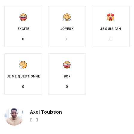
EXCITÉ
JOYEUX
JE SUIS FAN
0
1
0
JE ME QUESTIONNE
BOF
0
0
Axel Toubson
Website
Twitter