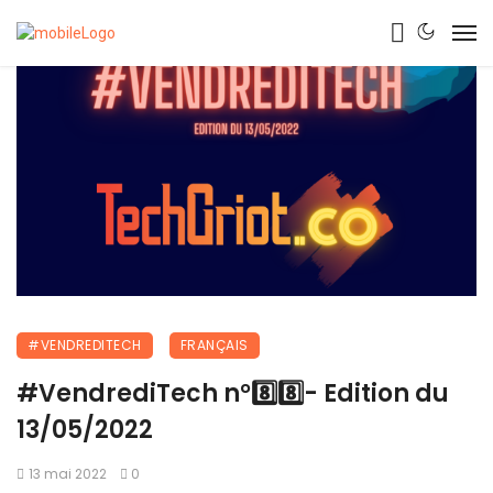
#VENDREDITECH
FRANÇAIS
#VendrediTech n°8️⃣8️⃣- Edition du
13/05/2022
13 mai 2022
0