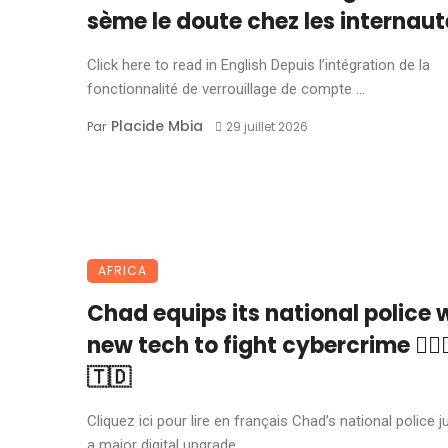
sème le doute chez les internaute
Click here to read in English Depuis l’intégration de la
fonctionnalité de verrouillage de compte ...
Placide Mbia
Par
29 juillet 2026
AFRICA
Chad equips its national police 
new tech to fight cybercrime 👮🏽‍♂
🇹🇩
Cliquez ici pour lire en français Chad’s national police j
a major digital upgrade. ...