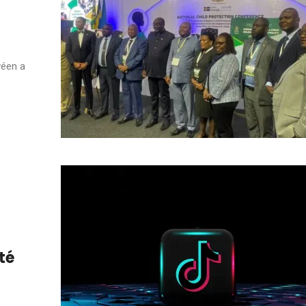
wéen a
té