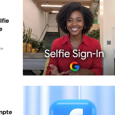
lfie
e
une
ompte