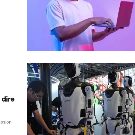
 dire
ission