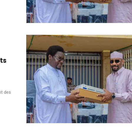
ts
nt des