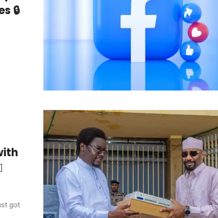
s 🔒
with
️
ust got