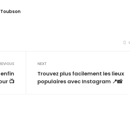
 Toubson
site
witter
REVIOUS
NEXT
enfin
Trouvez plus facilement les lieux
our 📺
populaires avec Instagram 📍📸