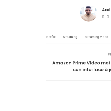
Axel
Web
T
Netflix
Streaming
Streaming Video
P
Amazon Prime Video met 
son interface à j