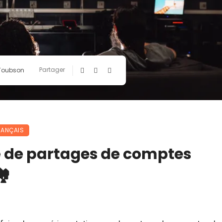
Partager
 Toubson
RANÇAIS
é de partages de comptes
️