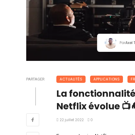
Par
Axel
ACTUALITÉS
APPLICATIONS
F
PARTAGER
La fonctionnalit
Netflix évolue 📺
22 juillet 2022
0