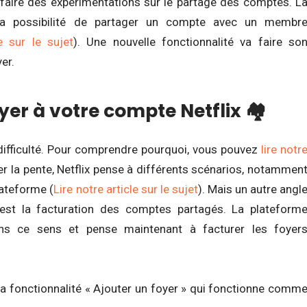
t faire des expérimentations sur le partage des comptes. L
 la possibilité de partager un compte avec un membr
le sur le sujet
). Une nouvelle fonctionnalité va faire so
er.
yer à votre compte Netflix 🏘️
difficulté. Pour comprendre pourquoi, vous pouvez
lire notr
er la pente, Netflix pense à différents scénarios, notammen
plateforme (
Lire notre article sur le sujet
). Mais un autre angl
c’est la facturation des comptes partagés. La plateform
ns ce sens et pense maintenant à facturer les foyer
la fonctionnalité « Ajouter un foyer » qui fonctionne comm