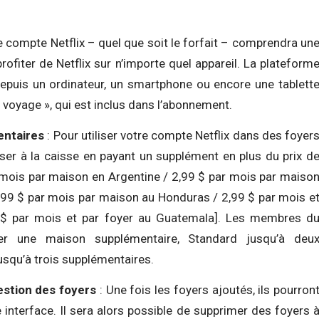
 compte Netflix – quel que soit le forfait – comprendra un
rofiter de Netflix sur n’importe quel appareil. La plateform
epuis un ordinateur, un smartphone ou encore une tablett
voyage », qui est inclus dans l’abonnement.
entaires
: Pour utiliser votre compte Netflix dans des foyer
sser à la caisse en payant un supplément en plus du prix d
mois par maison en Argentine / 2,99 $ par mois par maiso
,99 $ par mois par maison au Honduras / 2,99 $ par mois e
9 $ par mois et par foyer au Guatemala]. Les membres d
ter une maison supplémentaire, Standard jusqu’à deu
squ’à trois supplémentaires.
estion des foyers
: Une fois les foyers ajoutés, ils pourron
 interface. Il sera alors possible de supprimer des foyers 