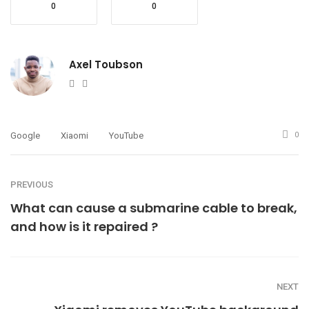
0
0
Axel Toubson
Website
Twitter
Google
Xiaomi
YouTube
0
PREVIOUS
What can cause a submarine cable to break,
and how is it repaired ?
NEXT