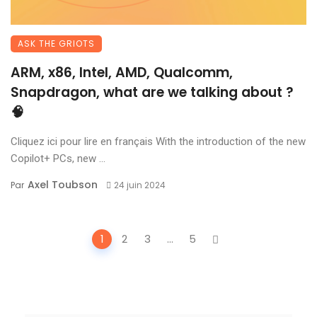
ASK THE GRIOTS
ARM, x86, Intel, AMD, Qualcomm,
Snapdragon, what are we talking about ?
🧠
Cliquez ici pour lire en français With the introduction of the new
Copilot+ PCs, new ...
Axel Toubson
Par
24 juin 2024
Posts
1
2
3
...
5
navigation