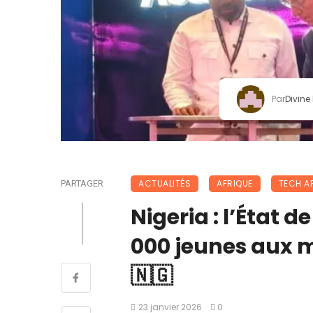
Par
Divine
ACTUALITÉS
AFRIQUE
TECH A
PARTAGER
Nigeria : l’État 
000 jeunes aux 
🇳🇬
23 janvier 2026
0