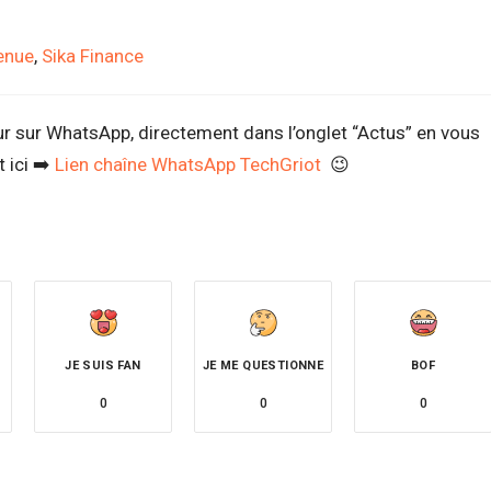
enue
,
Sika Finance
ur sur WhatsApp, directement dans l’onglet “Actus” en vous
 ici ➡️
Lien chaîne WhatsApp TechGriot
😉
JE SUIS FAN
JE ME QUESTIONNE
BOF
0
0
0