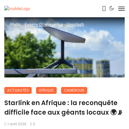
Photo :
Evgeny Opanasenko
-
Unsplash
ACTUALITÉS
AFRIQUE
CAMEROUN
Starlink en Afrique : la reconquête
difficile face aux géants locaux 🌍📡
1 avril 2026
0