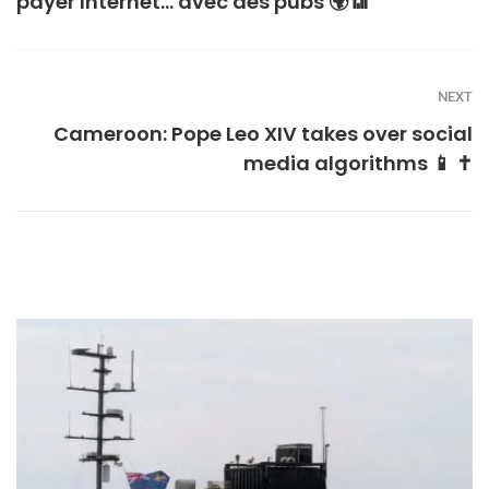
payer Internet… avec des pubs 🌍📶
NEXT
Cameroon: Pope Leo XIV takes over social
media algorithms 📱 ✝️