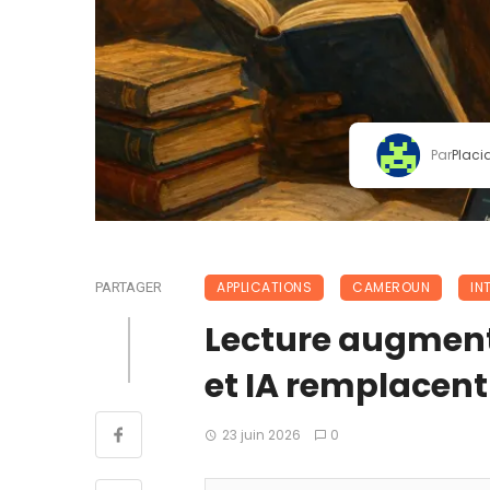
Par
Placi
APPLICATIONS
CAMEROUN
IN
PARTAGER
Lecture augmen
et IA remplacent
23 juin 2026
0