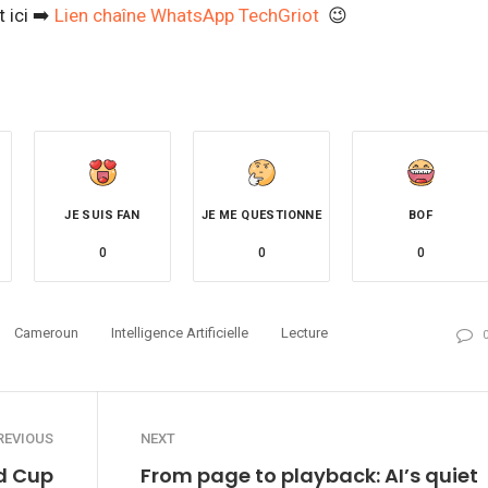
 ici ➡️
Lien chaîne WhatsApp TechGriot
😉
JE SUIS FAN
JE ME QUESTIONNE
BOF
0
0
0
Cameroun
Intelligence Artificielle
Lecture
REVIOUS
NEXT
ld Cup
From page to playback: AI’s quiet