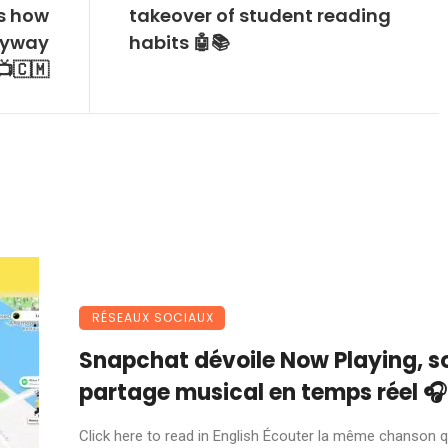
’s how
takeover of student reading
nyway
habits 🤖📚
📺🇨🇲
RÉSEAUX SOCIAUX
Snapchat dévoile Now Playing, s
partage musical en temps réel 🎧
Click here to read in English Écouter la même chanson 