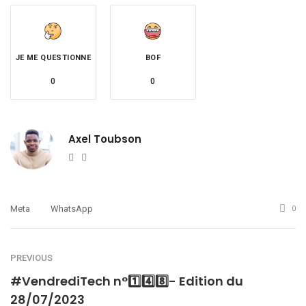
JE ME QUESTIONNE
BOF
0
0
Axel Toubson
Website
Twitter
Meta
WhatsApp
0
PREVIOUS
#VendrediTech n°1️⃣4️⃣8️⃣- Edition du
28/07/2023