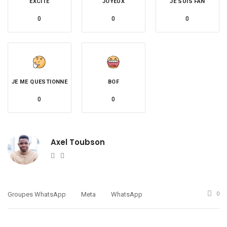
EXCITÉ
JOYEUX
JE SUIS FAN
0
0
0
JE ME QUESTIONNE
BOF
0
0
Axel Toubson
Website
Twitter
Groupes WhatsApp
Meta
WhatsApp
0