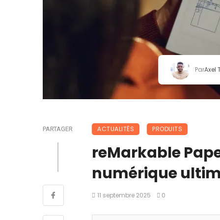
Par
Axel
ACTUALITÉS
PRODUITS
PARTAGER
reMarkable Paper
numérique ultime,
11 septembre 2025
0