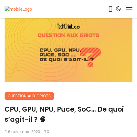
QUESTION AUX GRIOTS
CPU, GPU, NPU, Puce, SoC… De quoi
s’agit-il ? 🧠
6 novembre 2023
0