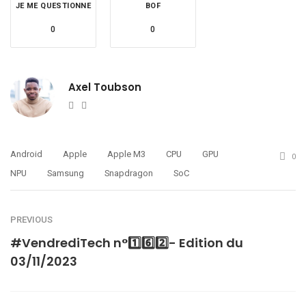
JE ME QUESTIONNE
BOF
0
0
Axel Toubson
Website
Twitter
Android
Apple
Apple M3
CPU
GPU
0
NPU
Samsung
Snapdragon
SoC
PREVIOUS
#VendrediTech n°1️⃣6️⃣2️⃣- Edition du
03/11/2023