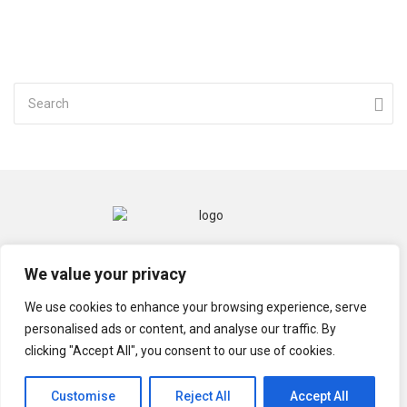
CONTACT
MENTIONS LÉGALES
We value your privacy
POLITIQUE DE CONFIDENTIALITÉ
We use cookies to enhance your browsing experience, serve
personalised ads or content, and analyse our traffic. By
clicking "Accept All", you consent to our use of cookies.
© TECHGRIOT 2021
Customise
Reject All
Accept All