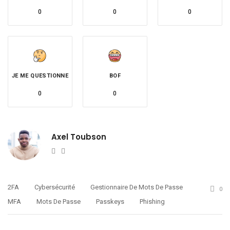
0
0
0
JE ME QUESTIONNE
BOF
0
0
Axel Toubson
Website
Twitter
2FA
Cybersécurité
Gestionnaire De Mots De Passe
0
MFA
Mots De Passe
Passkeys
Phishing