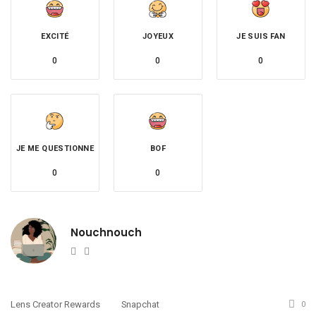
EXCITÉ
JOYEUX
JE SUIS FAN
0
0
0
JE ME QUESTIONNE
BOF
0
0
Nouchnouch
Website
Twitter
Lens Creator Rewards
Snapchat
0