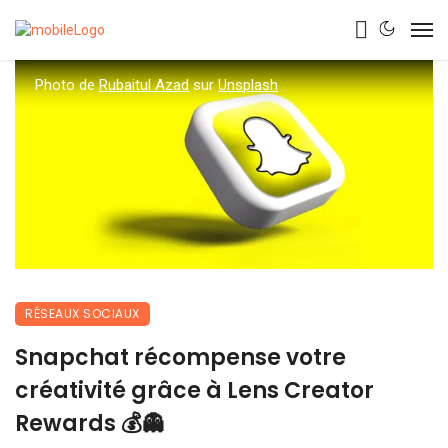
Photo de
Rubaitul Azad
sur
Unsplash
RÉSEAUX SOCIAUX
Snapchat récompense votre
créativité grâce à Lens Creator
Rewards 💰👻