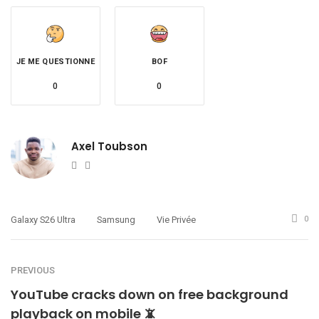
JE ME QUESTIONNE
BOF
0
0
Axel Toubson
Website
Twitter
Galaxy S26 Ultra
Samsung
Vie Privée
0
PREVIOUS
YouTube cracks down on free background
playback on mobile 📵