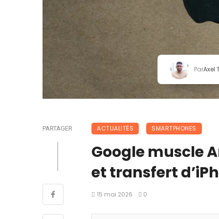
Par
Axel
ACTUALITÉS
SMARTPHONES
PARTAGER
Google muscle An
et transfert d’i
15 mai 2026
0