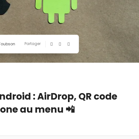
Partager
 Toubson
droid : AirDrop, QR code
Phone au menu 📲