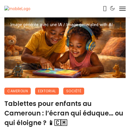
Image générée avec une IA / Image generated with AI
CAMEROUN
EDITORIAL
SOCIÉTÉ
Tablettes pour enfants au
Cameroun : l’écran qui éduque… ou
qui éloigne ? 📱🇨🇲