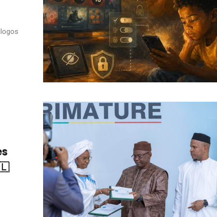
 logos
es
🇱