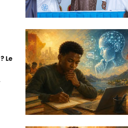
? Le
,