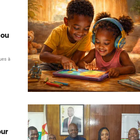
 ou
ques à
our