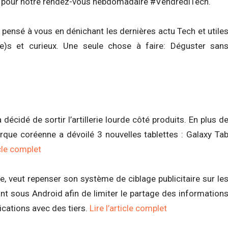
ot pour notre rendez-vous hebdomadaire #VendrediTech.
pensé à vous en dénichant les dernières actu Tech et utile
e)s et curieux. Une seule chose à faire: Déguster san
écidé de sortir l’artillerie lourde côté produits. En plus d
que coréenne a dévoilé 3 nouvelles tablettes : Galaxy Ta
icle complet
le, veut repenser son système de ciblage publicitaire sur le
nt sous Android afin de limiter le partage des information
ications avec des tiers.
Lire l’article complet