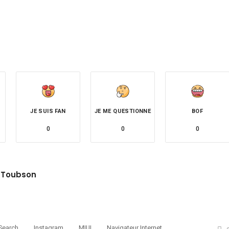
JE SUIS FAN
JE ME QUESTIONNE
BOF
0
0
0
 Toubson
site
witter
Search
Instagram
MIUI
Navigateur Internet