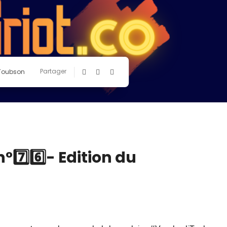
Partager
 Toubson
7️⃣6️⃣- Edition du