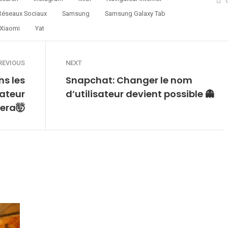
Réseaux Sociaux
Samsung
Samsung Galaxy Tab
Xiaomi
Yat
REVIOUS
NEXT
ns les
Snapchat: Changer le nom
ateur
d’utilisateur devient possible 👻
era🤯