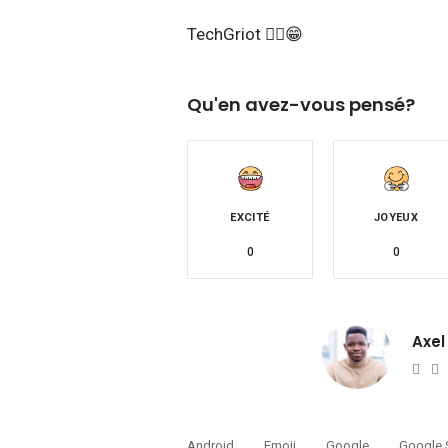
TechGriot ✌🏾😁
Qu'en avez-vous pensé?
EXCITÉ
JOYEUX
0
0
Axel
Web
T
Android
Emoji
Google
Google 