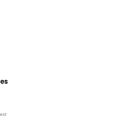
les
’est