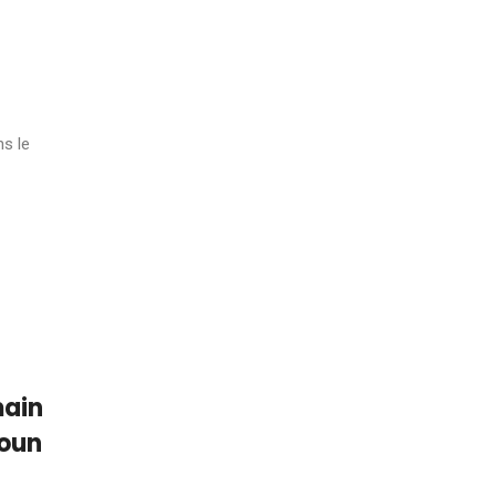
ns le
main
roun