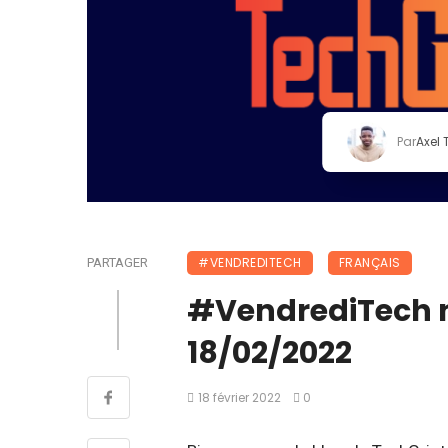
Par
Axel
#VENDREDITECH
FRANÇAIS
PARTAGER
#VendrediTech n°
18/02/2022
18 février 2022
0