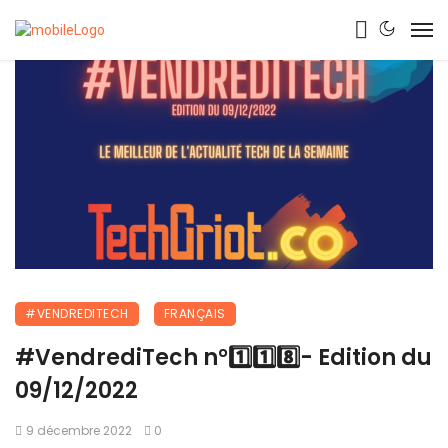
#VENDREDITECH
FRANÇAIS
#VendrediTech n°1️⃣1️⃣8️⃣- Edition du
09/12/2022
9 décembre 2022
0