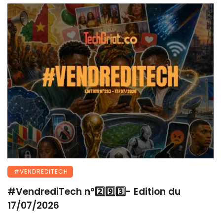
#VENDREDITECH
#VendrediTech n°2️⃣9️⃣3️⃣- Edition du
17/07/2026