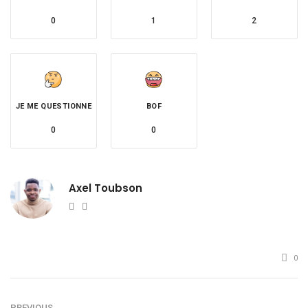
0
1
2
JE ME QUESTIONNE
BOF
0
0
Axel Toubson
Website
Twitter
0
PREVIOUS