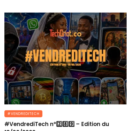
#VENDREDITECH
#VendrediTech n°2️⃣8️⃣9️⃣ – Edition du