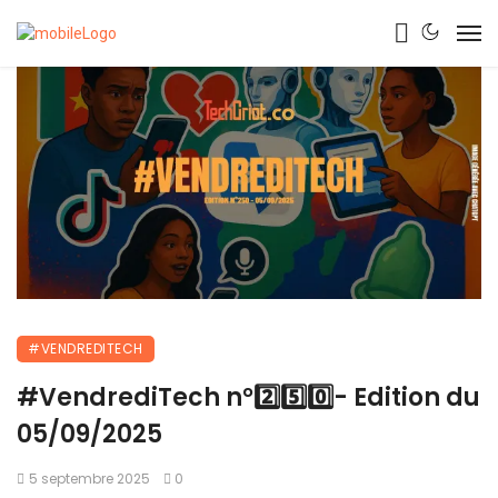
#VENDREDITECH
#VendrediTech n°2️⃣5️⃣0️⃣- Edition du
05/09/2025
5 septembre 2025
0