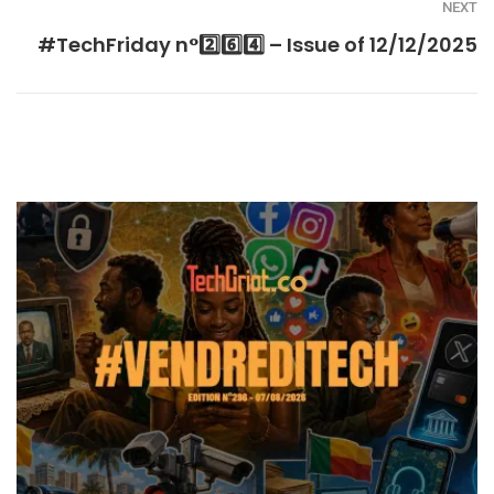
NEXT
#TechFriday n°2️⃣6️⃣4️⃣ – Issue of 12/12/2025