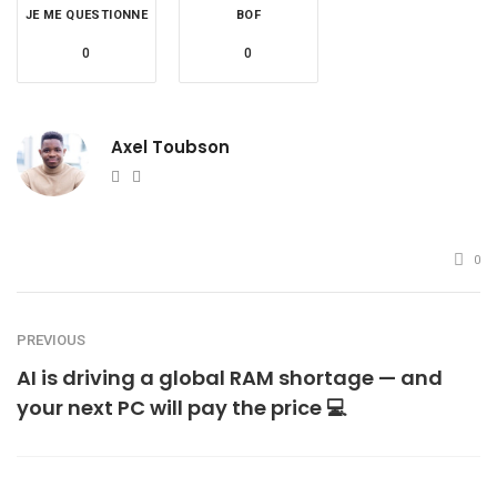
JE ME QUESTIONNE
BOF
0
0
Axel Toubson
Website
Twitter
0
PREVIOUS
AI is driving a global RAM shortage — and
your next PC will pay the price 💻