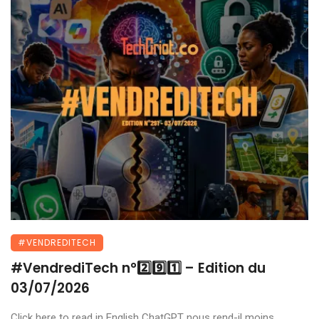
#VENDREDITECH
#VendrediTech n°2️⃣9️⃣1️⃣ – Edition du
03/07/2026
Click here to read in English ChatGPT nous rend-il moins