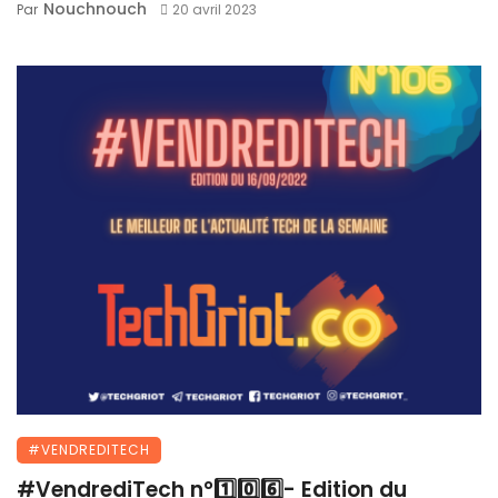
Nouchnouch
Par
20 avril 2023
#VENDREDITECH
#VendrediTech n°1️⃣0️⃣6️⃣- Edition du